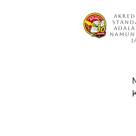
Akred
Stand
adala
namun 
J