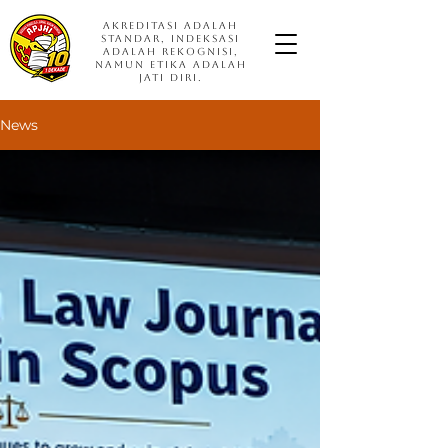
Akreditasi adalah
Standar, Indeksasi
adalah Rekognisi,
namun Etika adalah
Jati Diri.
News