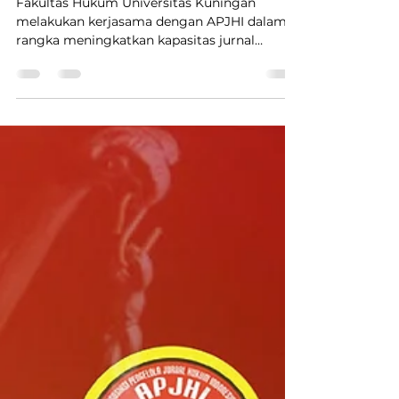
meningkatkan kapasitas
jurnal Unifikasi
Fakultas Hukum Universitas Kuningan
melakukan kerjasama dengan APJHI dalam
rangka meningkatkan kapasitas jurnal
Unifikasi: Jurnal Ilmu Hukum yang saat ini
terindeks nasional diharapkan dengan adanya
pendampingan ini akan meningkatkan
kapasitas jurnal menjadi jurnal yang
bereputasi internasional. Kegiatan ini
dilaksanakan pada 23-24 Januari 2026.