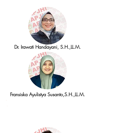
Dr. Irawati Handayani, S.H.,LL.M.
Fransiska Ayulistya Susanto,S.H.,LL.M.
Divisi Akreditasi Jurnal
Nasional