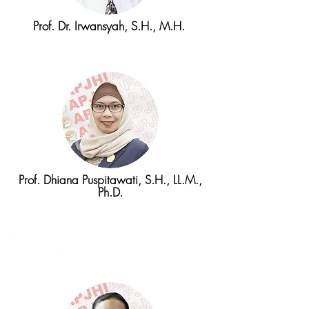
Prof. Dr. Irwansyah, S.H., M.H.
Prof. Dhiana Puspitawati, S.H., LL.M.,
Ph.D.
Ketua