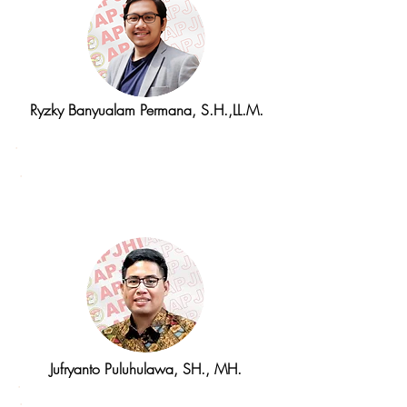
Ryzky Banyualam Permana, S.H.,LL.M.
Divisi Pengembangan
Anggota
Jufryanto Puluhulawa, SH., MH.