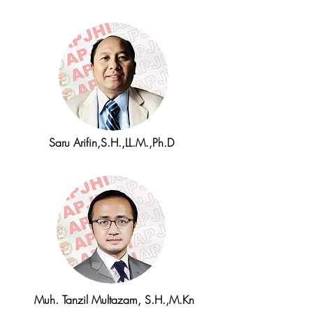
Saru Arifin,S.H.,LL.M.,Ph.D
Muh. Tanzil Multazam, S.H.,M.Kn