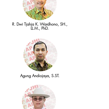
R. Dwi Tjahja K. Wardhono, SH.,
LL.M., PhD.
Agung Andiojaya, S.ST.