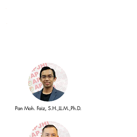
Divisi Kerjasama
dana
Hubungan Antar
Lembaga
Pan Moh. Faiz, S.H.,LL.M.,Ph.D.