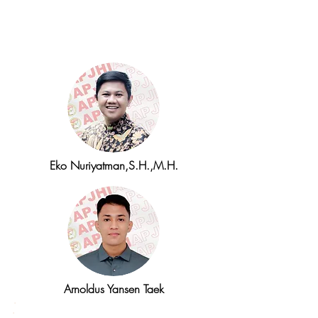
Divisi Teknologi
Informasi (TI), Humas,
dan Media Sosial
Eko Nuriyatman,S.H.,M.H.
Arnoldus Yansen Taek