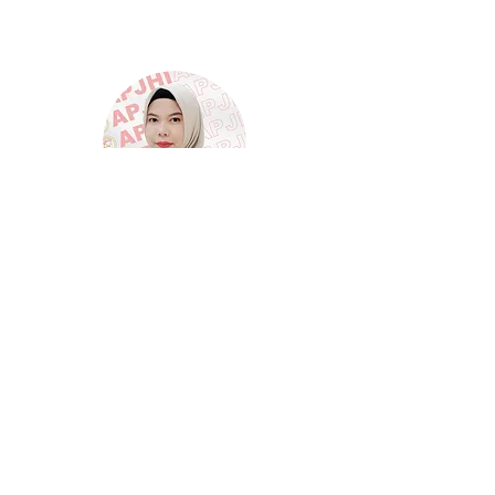
Koordinator Pengurus
Daerah Sumatera
Dr. Rika Lestari,S.H.,M.Hum.
Koordinator Pengurus
Daerah Jawa