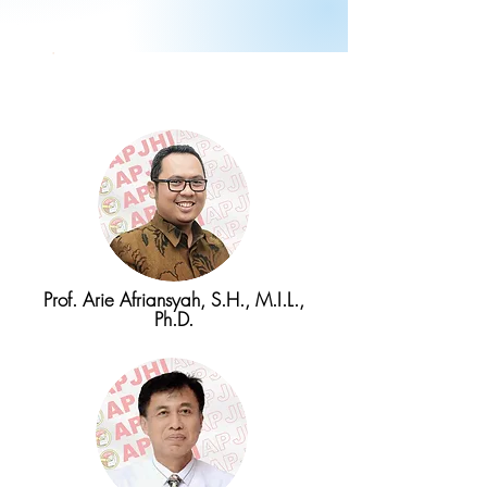
Pembina
Prof. Arie Afriansyah, S.H., M.I.L.,
Ph.D.